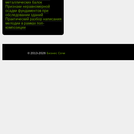
металлических балок
Признаки неравномерной
осадки фундаментов при
обследовании зданий
Практический разбор написания
мелодии в рамках поп-
композиции
© 2013-
2026
Бизнес Сочи