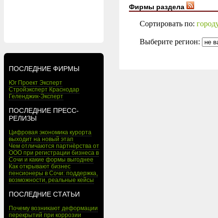
Фирмы раздела
Сортировать по:
город
Выберите регион:
ПОСЛЕДНИЕ ФИРМЫ
Юг Проект Эксперт
Стройэксперт Краснодар
Геленджик-Эксперт
ПОСЛЕДНИЕ ПРЕСС-
РЕЛИЗЫ
Цифровая экономика курорта
выходит на новый этап
Чем отличаются партнёрства от
ООО при регистрации бизнеса в
Сочи и какие формы выгоднее
Как открывают бизнес
пенсионеры в Сочи: поддержка,
возможности, реальные кейсы
ПОСЛЕДНИЕ СТАТЬИ
Почему возникают деформации
перекрытий при коррозии