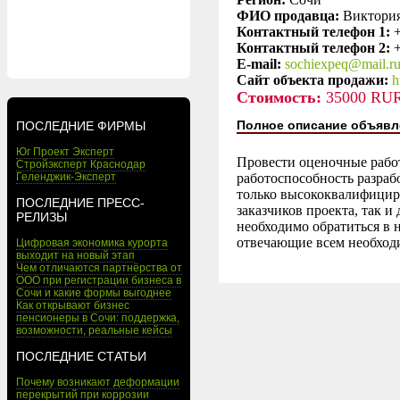
ФИО продавца:
Виктори
Контактный телефон 1:
Контактный телефон 2:
E-mail:
sochiexpeq@mail.r
Сайт объекта продажи:
h
Стоимость:
35000 RU
Полное описание объявл
ПОСЛЕДНИЕ ФИРМЫ
Юг Проект Эксперт
Провести оценочные работ
Стройэксперт Краснодар
Геленджик-Эксперт
работоспособность разра
только высококвалифициро
ПОСЛЕДНИЕ ПРЕСС-
заказчиков проекта, так 
РЕЛИЗЫ
необходимо обратиться в 
отвечающие всем необход
Цифровая экономика курорта
выходит на новый этап
Чем отличаются партнёрства от
ООО при регистрации бизнеса в
Сочи и какие формы выгоднее
Как открывают бизнес
пенсионеры в Сочи: поддержка,
возможности, реальные кейсы
ПОСЛЕДНИЕ СТАТЬИ
Почему возникают деформации
перекрытий при коррозии