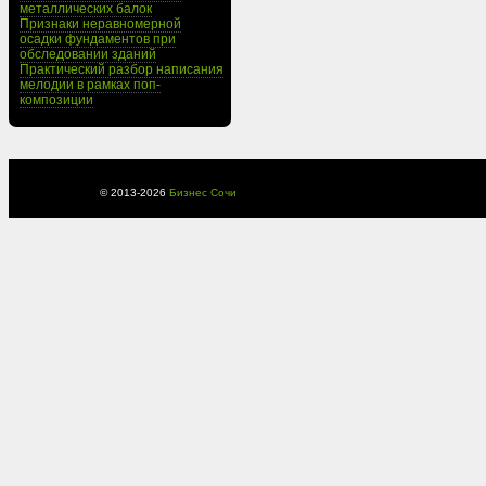
металлических балок
Признаки неравномерной
осадки фундаментов при
обследовании зданий
Практический разбор написания
мелодии в рамках поп-
композиции
© 2013-
2026
Бизнес Сочи