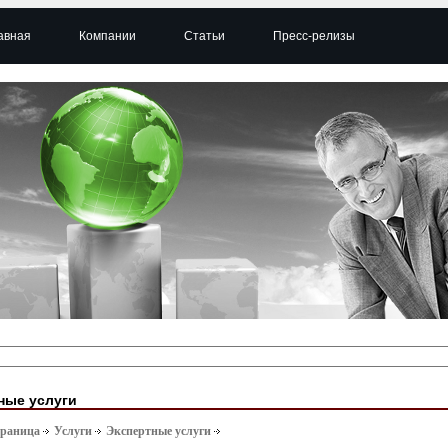
авная
Компании
Статьи
Пресс-релизы
ные услуги
траница
Услуги
Экспертные услуги