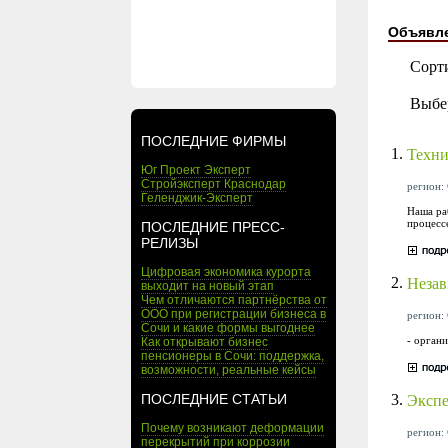
Объявл
Сорт
Выбе
ПОСЛЕДНИЕ ФИРМЫ
1.
Техни
Юг Проект Эксперт
Стройэксперт Краснодар
регион: 
Геленджик-Эксперт
Наша ра
процесс
ПОСЛЕДНИЕ ПРЕСС-
РЕЛИЗЫ
Цифровая экономика курорта
2.
Незав
выходит на новый этап
Чем отличаются партнёрства от
ООО при регистрации бизнеса в
регион: 
Сочи и какие формы выгоднее
- орган
Как открывают бизнес
пенсионеры в Сочи: поддержка,
возможности, реальные кейсы
3.
ПОСЛЕДНИЕ СТАТЬИ
Экспе
Почему возникают деформации
регион: 
перекрытий при коррозии