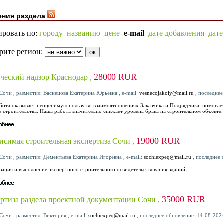
ения раздела
ировать по:
городу
названию
цене
e-mail
дате добавления
дат
рите регион:
28000 RUR
ческий надзор Краснодар ,
Сочи , разместил: Васнецова Екатерина Юрьевна , e-mail:
vesnecojakoly@mail.ru
, последнее
бота оказывает неоценимую пользу во взаимоотношениях Заказчика и Подрядчика, помогае
е строительства. Наша работа значительно снижает уровень брака на строительном объекте.
19000 RUR
исимая строительная экспертиза Сочи ,
Сочи , разместил: Дементьева Екатерина Игоревна , e-mail:
sochiexpeq@mail.ru
, последнее 
изация и выполнение экспертного строительного освидетельствования зданий;
35000 RUR
ртиза раздела проектной документации Сочи ,
Сочи , разместил: Виктория , e-mail:
sochiexpeq@mail.ru
, последнее обновление: 14-08-202