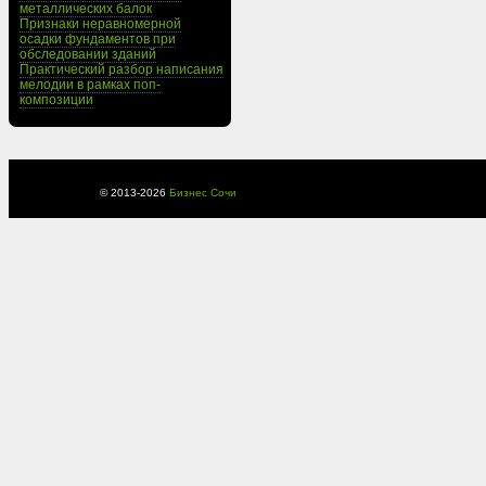
металлических балок
Признаки неравномерной
осадки фундаментов при
обследовании зданий
Практический разбор написания
мелодии в рамках поп-
композиции
© 2013-
2026
Бизнес Сочи