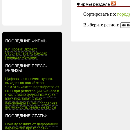
Фирмы раздела
Сортировать по:
город
Выберите регион:
ПОСЛЕДНИЕ ФИРМЫ
Юг Проект Эксперт
Стройэксперт Краснодар
Геленджик-Эксперт
ПОСЛЕДНИЕ ПРЕСС-
РЕЛИЗЫ
Цифровая экономика курорта
выходит на новый этап
Чем отличаются партнёрства от
ООО при регистрации бизнеса в
Сочи и какие формы выгоднее
Как открывают бизнес
пенсионеры в Сочи: поддержка,
возможности, реальные кейсы
ПОСЛЕДНИЕ СТАТЬИ
Почему возникают деформации
перекрытий при коррозии