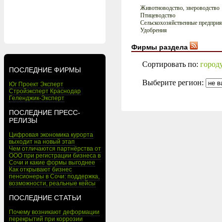
Животноводство, звероводство
Птицеводство
Сельскохозяйственные предприя
Удобрения
Фирмы раздела
Сортировать по:
город
ПОСЛЕДНИЕ ФИРМЫ
Выберите регион:
Юг Проект Эксперт
Стройэксперт Краснодар
Геленджик-Эксперт
ПОСЛЕДНИЕ ПРЕСС-
РЕЛИЗЫ
Цифровая экономика курорта
выходит на новый этап
Чем отличаются партнёрства от
ООО при регистрации бизнеса в
Сочи и какие формы выгоднее
Как открывают бизнес
пенсионеры в Сочи: поддержка,
возможности, реальные кейсы
ПОСЛЕДНИЕ СТАТЬИ
Почему возникают деформации
перекрытий при коррозии