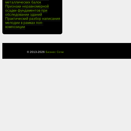
металлических балок
Признаки неравномерной
осадки фундаментов при
обследовании зданий
Практический разбор написания
мелодии в рамках поп-
композиции
© 2013-
2026
Бизнес Сочи