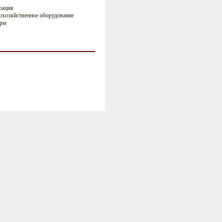
рация
охозяйственное оборудование
оры