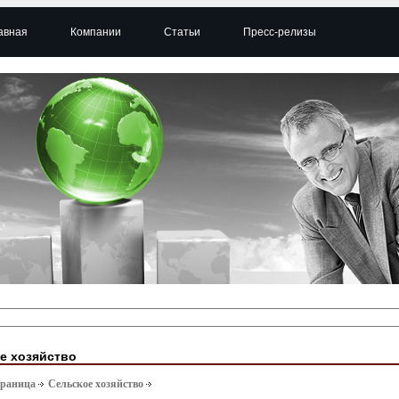
авная
Компании
Статьи
Пресс-релизы
е хозяйство
траница
Сельское хозяйство