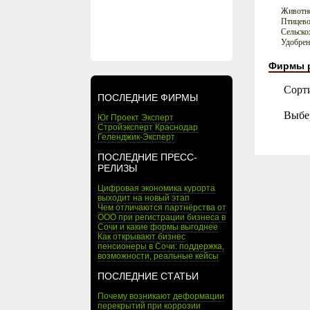
Животно
Птицево
Сельско
Удобрен
Фирмы 
Сорт
ПОСЛЕДНИЕ ФИРМЫ
Выбе
Юг Проект Эксперт
Стройэксперт Краснодар
Геленджик-Эксперт
ПОСЛЕДНИЕ ПРЕСС-
РЕЛИЗЫ
Цифровая экономика курорта
выходит на новый этап
Чем отличаются партнёрства от
ООО при регистрации бизнеса в
Сочи и какие формы выгоднее
Как открывают бизнес
пенсионеры в Сочи: поддержка,
возможности, реальные кейсы
ПОСЛЕДНИЕ СТАТЬИ
Почему возникают деформации
перекрытий при коррозии