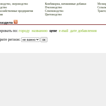
водство, звероводство
Комбикорма, витаминные добавки
Мелио
дство
Пчеловодство
Сельск
хозяйственные предприятия
Семеноводство
Тракт
ия
Цветоводство
раздела
ировать по:
городу
названию
цене
e-mail
дате добавления
рите регион: